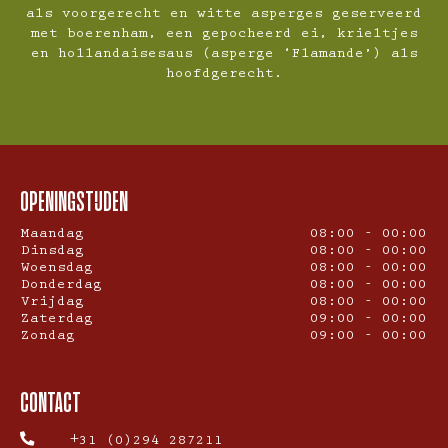
als voorgerecht en witte asperges geserveerd
met boerenham, een gepocheerd ei, krieltjes
en hollandaisesaus (asperge ‘Flamande’) als
hoofdgerecht.
OPENINGSTIJDEN
Maandag
08:00 - 00:00
Dinsdag
08:00 - 00:00
Woensdag
08:00 - 00:00
Donderdag
08:00 - 00:00
Vrijdag
08:00 - 00:00
Zaterdag
09:00 - 00:00
Zondag
09:00 - 00:00
CONTACT
+31 (0)294 287211