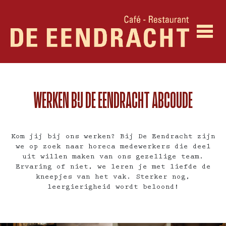
WERKEN BIJ DE EENDRACHT ABCOUDE
Kom jij bij ons werken? Bij De Eendracht zijn
we op zoek naar horeca medewerkers die deel
uit willen maken van ons gezellige team.
Ervaring of niet, we leren je met liefde de
kneepjes van het vak. Sterker nog,
leergierigheid wordt beloond!