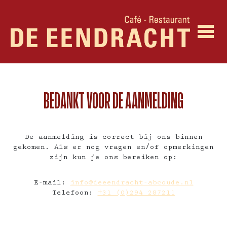
BEDANKT VOOR DE AANMELDING
De aanmelding is correct bij ons binnen
gekomen. Als er nog vragen en/of opmerkingen
zijn kun je ons bereiken op:
E-mail:
info@deeendracht-abcoude.nl
Telefoon:
+31 (0)294 287211