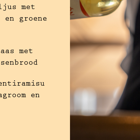
ljus met
l en groene
kaas met
tsenbrood
entiramisu
agroom en