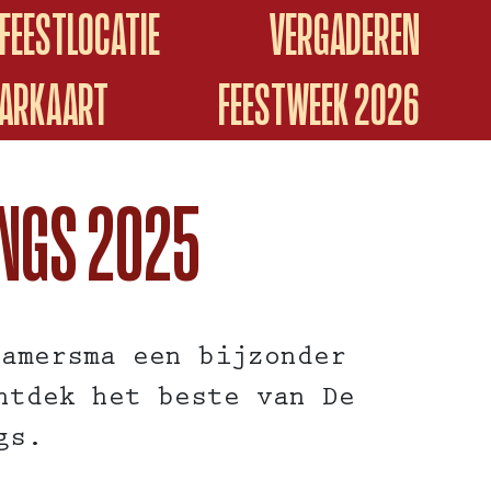
FEESTLOCATIE
VERGADEREN
ARKAART
FEESTWEEK 2026
INGS 2025
Hamersma een bijzonder
ntdek het beste van De
gs.