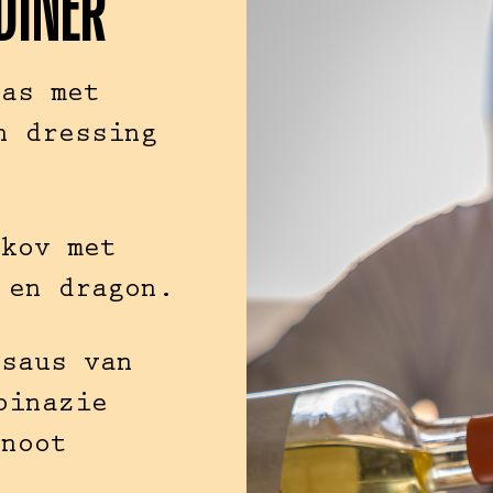
DINER
aas met
n dressing
ykov met
 en dragon.
 saus van
pinazie
lnoot