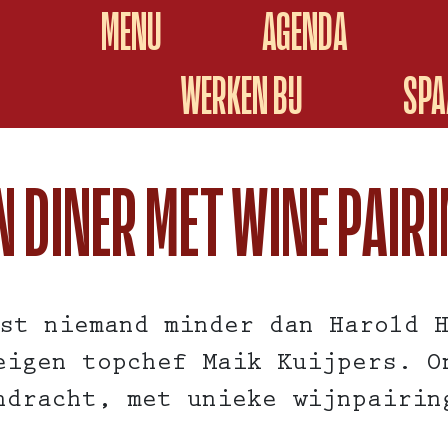
MENU
AGENDA
WERKEN BIJ
SPA
 DINER MET WINE PAIR
st niemand minder dan Harold 
eigen topchef Maik Kuijpers. O
ndracht, met unieke wijnpairin