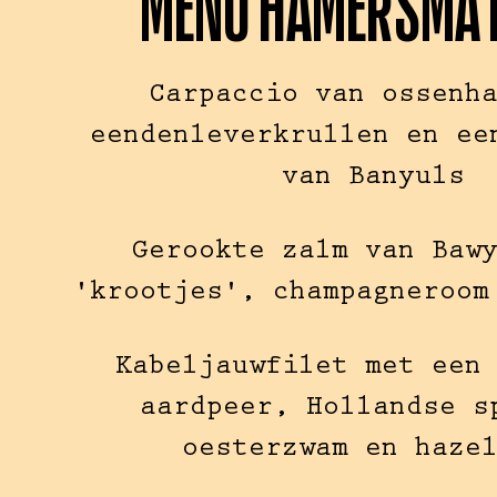
MENU HAMERSMA 
Carpaccio van ossenh
eendenleverkrullen en ee
van Banyuls
Gerookte zalm van Baw
'krootjes', champagneroom
Kabeljauwfilet met een
aardpeer, Hollandse s
oesterzwam en haze