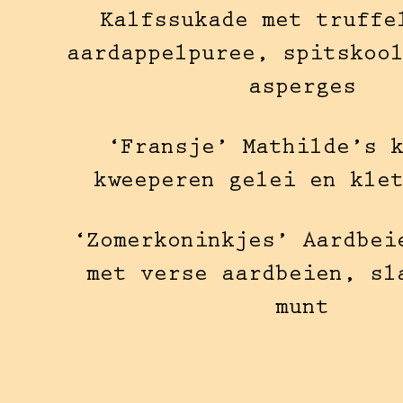
Kalfssukade met truffe
aardappelpuree, spitskoo
asperges
‘Fransje’ Mathilde’s 
kweeperen gelei en kle
‘Zomerkoninkjes’ Aardbei
met verse aardbeien, sl
munt